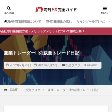
海外FX口座開設について
XM口座開設の流れ
サインツールプレセント
開設方法・メリットデメリットについて徹底分析！
兼業トレーダーHの裁量トレード日記
2019年7月21日
2020年6月27日
投資ブログ
44view
HOME
投資ブログ
兼業トレーダーHの裁量トレード日記