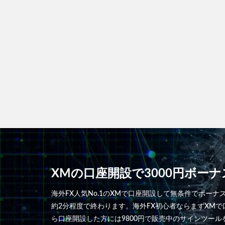
XMの口座開設で3000円ボー
海外FX人気No.1のXMで口座開設して無条件でボーナ
約2分程度で終わります。海外FX初心者ならまずXM
ら口座開設した方には9800円で販売中のサインツー