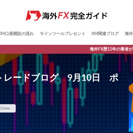
XM口座開設の流れ
サインツールプレセント
XM関連ブログ
海外
海外FX歴12年の筆者がおすすめのFX会
レードブログ 9月10日 ポ
35view