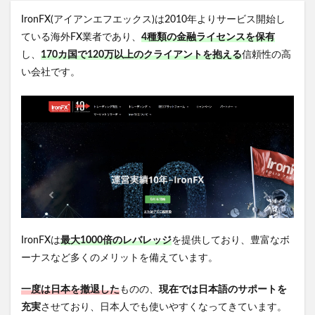
IronFX(アイアンエフエックス)は2010年よりサービス開始し
ている海外FX業者であり、
4種類の金融ライセンスを保有
し、
170カ国で120万以上のクライアントを抱える
信頼性の高
い会社です。
IronFXは
最大1000倍のレバレッジ
を提供しており、豊富なボ
ーナスなど多くのメリットを備えています。
一度は日本を撤退した
ものの、
現在では日本語のサポートを
充実
させており、日本人でも使いやすくなってきています。