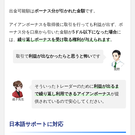
出金可能額は
ボーナス分が引かれた金額
です。
アイアンボーナスを取得後に取引を行っても利益が出ず、ボ
ーナス分を口座から引いた金額が
5ドル以下になった場合
に
は、
繰り返しボーナスを受け取る権利が与えられます
。
取引で
利益が出なかったらと思うと怖い
です
熊野
そういったトレーダーのために
利益が出るま
で繰り返し利用できるアイアンボーナス
が提
成子先生
供されているので安心してください。
日本語サポートに対応