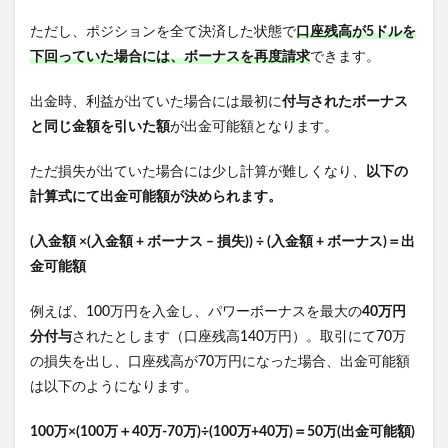
ただし、ポジションを全て決済した状態で
口座残高が5ドルを
下回っていた場合には、ボーナスを再度請求
できます。
出金時、利益が出ていた場合には最初に
付与されたボーナス
と同じ金額を引いた額
が出金可能額となります。
ただ損失が出ていた場合には少し計算が難しくなり、
以下の
計算式にて出金可能額が決められます。
(入金額 ×(入金額 + ボーナス – 損失)) ÷ (入金額 + ボーナス)＝出
金可能額
例えば、100万円を入金し、パワーボーナスを最大の
40万円
分付与
されたとします（口座残高140万円）。取引にて70万
の損失を出し、口座残高が70万円になった場合、出金可能額
は以下のようになります。
100万×(100万＋40万-70万)÷(100万+40万)＝50万(出金可能額)