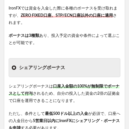
IronFXでは資金を入金した際に各種のボーナスを受け取れま
すが、
ZERO FIXED口座、STP/ECN口座以外の口座に適用
さ
れます。
ボーナスは3種類
あり、投入予定の資金や条件によって選ぶこ
とが可能です。
シェアリングボーナス
シェアリングボーナスは
口座入金額の100%が無制限でボーナ
スとして付与
されるため、
自分の投入した資金の2倍の証拠金
で口座を運用できることになります。
ただし、条件として
最低500ドル以上の入金
が必須で、口座へ
の入金日から
5営業日以内にIronFXにシェアリング・ボーナス
を申請
する必要があります。