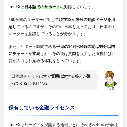
IronFXは
日本語でのサポートに対応
しています。
180か国のユーザーに対して
現在13か国分の翻訳ページを用
意
しているのですが、その中に日本も入っており、日本のト
レーダーを意識していることが分かります。
また、サポート時間である
平日の14時~24時の間は数分以内
にチャットが接続
され、その後は質問を入力した直後には回
答が入力され始める体制をとっています。
日本語チャットは
すぐ質問に対する答えが返
ってくる
し便利だね
ブル男
保有している金融ライセンス
IronFXはサービスを展開する地域ごとにそれぞれ4つの子会社