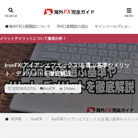
海外FX口座開設について
XM口座開設の流れ
サインツールプレセント
について徹底分析！
IronFX(アイアンエフエックス)を選ぶ基準やメリッ
ト・デメリットを徹底解説
2020年8月3日
IronFX
14view
HOME
IronFX
IronFX(アイアンエフエックス)を選ぶ基準やメリ