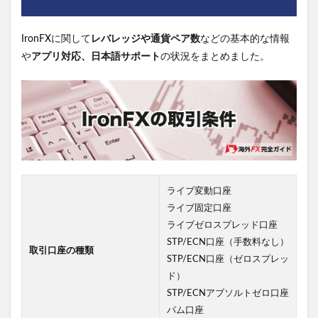
IronFXに関して
レバレッジや通貨ペア数
などの基本的な情報
や
アプリ対応、日本語サポート
の状況をまとめました。
ライブ変動口座
ライブ固定口座
ライブゼロスプレッド口座
STP/ECN口座（手数料なし）
取引口座の種類
STP/ECN口座（ゼロスプレッ
ド）
STP/ECNアブソルトゼロ口座
パム口座