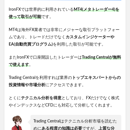
IronFXでは世界的に利用されている
MT4(メタトレーダー4)を
使って取引が可能
です。
MT4は海外FX業者では非常にメジャーな取引プラットフォー
ムであり、トレードだけでなく
カスタムインジケーターや
EA(自動売買プログラム)
を利用した取引が可能です。
またIronFXで口座開設したトレーダーは
Trading Centralが無料
で使えます
。
Trading Centralを利用すれば業界の
トップエキスパートからの
投資情報や市場分析
にアクセスできます。
とくに
テクニカル分析を得意
としており、FXだけでなく株式
やインデックスなどCFDにも対応して分析してくれます。
Trading Centralはテクニカル分析市場を読むた
めに
ある程度の知識は必要
ですが、
上質な分