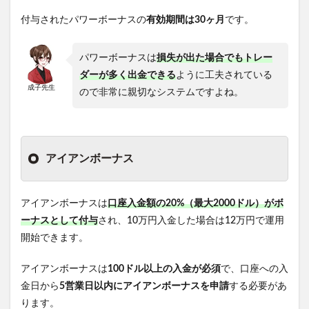
付与されたパワーボーナスの
有効期間は30ヶ月
です。
パワーボーナスは
損失が出た場合でもトレー
ダーが多く出金できる
ように工夫されている
成子先生
ので非常に親切なシステムですよね。
アイアンボーナス
アイアンボーナスは
口座入金額の20%（最大2000ドル）がボ
ーナスとして付与
され、10万円入金した場合は12万円で運用
開始できます。
アイアンボーナスは
100ドル以上の入金が必須
で、口座への入
金日から
5営業日以内にアイアンボーナスを申請
する必要があ
ります。