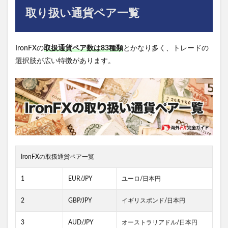
取り扱い通貨ペア一覧
IronFXの
取扱通貨ペア数は83種類
とかなり多く、トレードの
選択肢が広い特徴があります。
IronFXの取扱通貨ペア一覧
1
EUR/JPY
ユーロ/日本円
2
GBP/JPY
イギリスポンド/日本円
3
AUD/JPY
オーストラリアドル/日本円