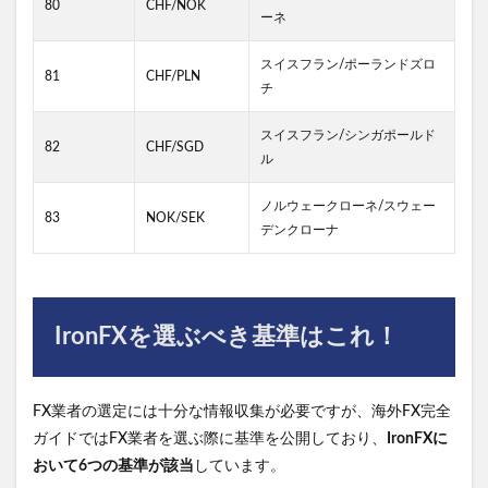
80
CHF/NOK
ーネ
スイスフラン/ポーランドズロ
81
CHF/PLN
チ
スイスフラン/シンガポールド
82
CHF/SGD
ル
ノルウェークローネ/スウェー
83
NOK/SEK
デンクローナ
IronFXを選ぶべき基準はこれ！
FX業者の選定には十分な情報収集が必要ですが、海外FX完全
ガイドではFX業者を選ぶ際に基準を公開しており、
IronFXに
おいて6つの基準が該当
しています。