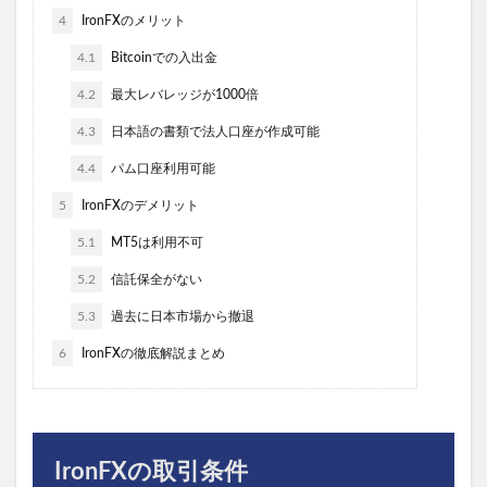
4
IronFXのメリット
4.1
Bitcoinでの入出金
4.2
最大レバレッジが1000倍
4.3
日本語の書類で法人口座が作成可能
4.4
パム口座利用可能
5
IronFXのデメリット
5.1
MT5は利用不可
5.2
信託保全がない
5.3
過去に日本市場から撤退
6
IronFXの徹底解説まとめ
IronFXの取引条件