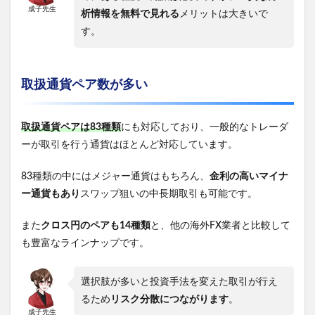
成子先生
析情報を無料で見れる
メリットは大きいで
す。
取扱通貨ペア数が多い
取扱通貨ペアは83種類
にも対応しており、一般的なトレーダ
ーが取引を行う通貨はほとんど対応しています。
83種類の中にはメジャー通貨はもちろん、
金利の高いマイナ
ー通貨もあり
スワップ狙いの中長期取引も可能です。
また
クロス円のペアも14種類
と、他の海外FX業者と比較して
も豊富なラインナップです。
選択肢が多いと投資手法を変えた取引が行え
るため
リスク分散につながります
。
成子先生