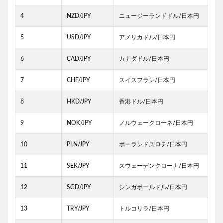
4
NZD/JPY
ニュージーランドドル/日本円
5
USD/JPY
アメリカドル/日本円
6
CAD/JPY
カナダドル/日本円
7
CHF/JPY
スイスフラン/日本円
8
HKD/JPY
香港ドル/日本円
9
NOK/JPY
ノルウェークローネ/日本円
10
PLN/JPY
ポーランドズロチ/日本円
11
SEK/JPY
スウェーデンクローナ/日本円
12
SGD/JPY
シンガポールドル/日本円
13
TRY/JPY
トルコリラ/日本円